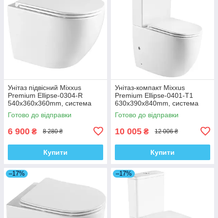
Унітаз підвісний Mixxus
Унітаз-компакт Mixxus
Premium Ellipse-0304-R
Premium Ellipse-0401-T1
540x360x360mm, система
630x390x840mm, система
змиву Rimless (MP6466)
змиву TORNADO 1.0
Готово до відправки
Готово до відправки
(MP6467)
6 900
10 005
₴
₴
8 280 ₴
12 006 ₴
Купити
Купити
–17%
–17%