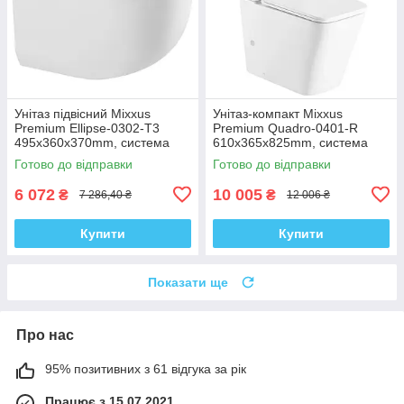
Унітаз підвісний Mixxus
Унітаз-компакт Mixxus
Premium Ellipse-0302-T3
Premium Quadro-0401-R
495x360x370mm, система
610x365x825mm, система
змиву Tornado 3.0 (MP6462)
змиву RIMLESS (MP6457)
Готово до відправки
Готово до відправки
6 072
10 005
₴
₴
7 286,40 ₴
12 006 ₴
Купити
Купити
Показати ще
Про нас
95% позитивних з 61 відгука за рік
Працює з 15.07.2021