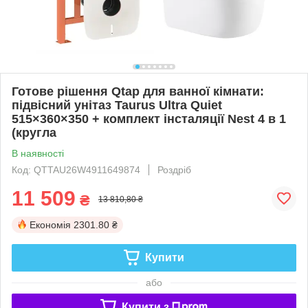
Готове рішення Qtap для ванної кімнати:
підвісний унітаз Taurus Ultra Quiet
515×360×350 + комплект інсталяції Nest 4 в 1
(кругла
В наявності
Код: QTTAU26W4911649874
Роздріб
11 509
₴
13 810,80 ₴
Економія
2301.80 ₴
Купити
або
Купити з