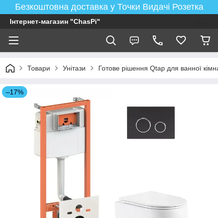
Безкоштовна доставка у Точки Видачі Розетка
Інтернет-магазин "ChasPi"
Товари
Унітази
Готове рішення Qtap для ванної кімнат
–17%