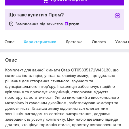
Що таке купити з Пром?
Замовлення під захистом
Опис
Характеристики
Доставка
Оплата
Умови 
Опис
Комплект для ванної кімнати Qtap QT05335171W45130, що
включає інсталяцію, унітаз та клавішу змиву, - це ідеальне
рішення для створення стильного, зручного та
функціонального інтер'єру. Інсталяція забезпечує надійне
кріплення та приховує комунікації, створюючи відчуття
простору та естетичності. Унітаз виконаний з високоякісного
матеріалу із сучасним дизайном, забезпечуючи комфорт та
довговічність. Клавіша змиву відрізняється елегантним
зовнішнім виглядом та легкістю використання, додаючи
завершеність усьому комплекту. Цей набір ідеально підійде
для тих, хто цінує гармонію стилю, простоту встановлення та