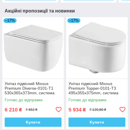
Акційні пропозиції та новинки
–17%
–17%
Унітаз підвісний Mixxus
Унітаз підвісний Mixxus
Premium Diverse-0101-T1
Premium Topper-0101-T3
530x365x373mm, система
495x355x375mm, система
змиву Tornado 1.0 (MP6477)
змиву Tornado 1.0 (MP6476)
Готово до відправки
Готово до відправки
6 210
5 934
₴
₴
7 452 ₴
7 120,80 ₴
Купити
Купити