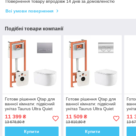
Повернення товару впродовж 14 днів за домовленістю
Всі умови повернення
Подібні товари компанії
Готове рішення Qtap для
Готове рішення Qtap для
Гото
ванної кімнати: підвісний
ванної кімнати: підвісний
ванн
унітаз Taurus Ultra Quiet
унітаз Taurus Ultra Quiet
уніт
515×360×350 + комплект
515×360×350 + комплект
515×
11 399
11 509
11 
₴
₴
інсталяції Nest 4 в 1
інсталяції Nest 4 в 1
інст
13 678,80 ₴
13 810,80 ₴
13 67
(лінійна
(кругла
(кру
Купити
Купити