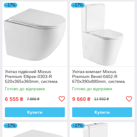
–17%
–17%
Унітаз підвісний Mixxus
Унітаз-компакт Mixxus
Premium Ellipse-0303-R
Premium Bevel-0402-R
520x365x360mm, система
670x390x880mm, система
змиву Rimless (MP6463)
змиву RIMLESS (MP6474)
Готово до відправки
Готово до відправки
6 555
9 660
₴
₴
7 866 ₴
11 592 ₴
Купити
Купити
–17%
–17%