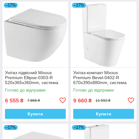
–17%
–17%
Унітаз підвісний Mixxus
Унітаз-компакт Mixxus
Premium Ellipse-0303-R
Premium Bevel-0402-R
520x365x360mm, система
670x390x880mm, система
змиву Rimless (MP6463)
змиву RIMLESS (MP6474)
Готово до відправки
Готово до відправки
6 555
9 660
₴
₴
7 866 ₴
11 592 ₴
Купити
Купити
–17%
–17%