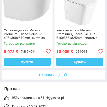
Унітаз підвісний Mixxus
Унітаз-компакт Mixxus
Premium Ellipse-0302-T3
Premium Quadro-0401-R
495x360x370mm, система
610x365x825mm, система
змиву Tornado 3.0 (MP6462)
змиву RIMLESS (MP6457)
Готово до відправки
Готово до відправки
6 072
10 005
₴
₴
7 286,40 ₴
12 006 ₴
Купити
Купити
Показати ще
Про нас
95% позитивних з 61 відгука за рік
Працює з 15.07.2021