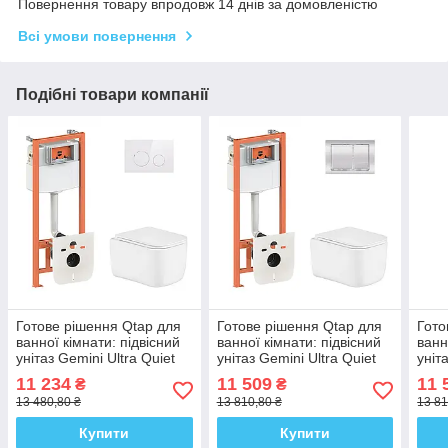
Повернення товару впродовж 14 днів за домовленістю
Всі умови повернення
Подібні товари компанії
Готове рішення Qtap для
Готове рішення Qtap для
Гото
ванної кімнати: підвісний
ванної кімнати: підвісний
ванн
унітаз Gemini Ultra Quiet
унітаз Gemini Ultra Quiet
уніт
485×340×350 + комплект
485×340×350 + комплект
485×
11 234
11 509
11 
₴
₴
інсталяції Nest 4 в 1
інсталяції Nest 4 в 1
інст
13 480,80 ₴
13 810,80 ₴
13 81
(кругла
(лін
Купити
Купити