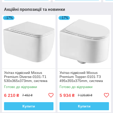
Акційні пропозиції та новинки
–17%
–17%
Унітаз підвісний Mixxus
Унітаз підвісний Mixxus
Premium Diverse-0101-T1
Premium Topper-0101-T3
530x365x373mm, система
495x355x375mm, система
змиву Tornado 1.0 (MP6477)
змиву Tornado 1.0 (MP6476)
Готово до відправки
Готово до відправки
6 210
5 934
₴
₴
7 452 ₴
7 120,80 ₴
Купити
Купити