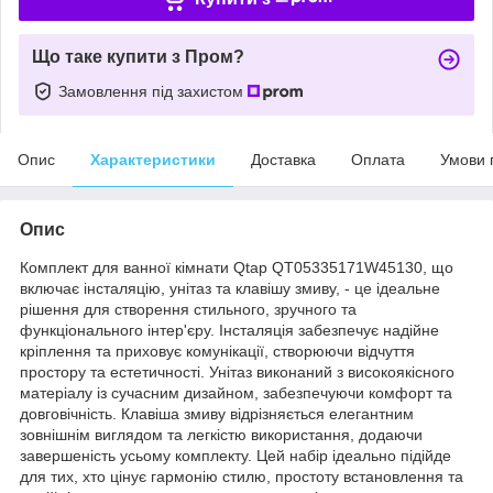
Що таке купити з Пром?
Замовлення під захистом
Опис
Характеристики
Доставка
Оплата
Умови 
Опис
Комплект для ванної кімнати Qtap QT05335171W45130, що
включає інсталяцію, унітаз та клавішу змиву, - це ідеальне
рішення для створення стильного, зручного та
функціонального інтер'єру. Інсталяція забезпечує надійне
кріплення та приховує комунікації, створюючи відчуття
простору та естетичності. Унітаз виконаний з високоякісного
матеріалу із сучасним дизайном, забезпечуючи комфорт та
довговічність. Клавіша змиву відрізняється елегантним
зовнішнім виглядом та легкістю використання, додаючи
завершеність усьому комплекту. Цей набір ідеально підійде
для тих, хто цінує гармонію стилю, простоту встановлення та