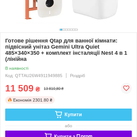
Готове рішення Qtap для ванної кімнати:
підвісний унітаз Gemini Ultra Quiet
485×340×350 + комплект інсталяції Nest 4 в 1
(лінійна
В наявності
Код: QTTAU26W4911949885
Роздріб
11 509
₴
13 810,80 ₴
Економія
2301.80 ₴
Купити
або
Купити з