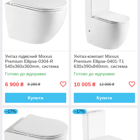
Унітаз підвісний Mixxus
Унітаз-компакт Mixxus
Premium Ellipse-0304-R
Premium Ellipse-0401-T1
540x360x360mm, система
630x390x840mm, система
змиву Rimless (MP6466)
змиву TORNADO 1.0
Готово до відправки
Готово до відправки
(MP6467)
6 900
10 005
₴
₴
8 280 ₴
12 006 ₴
Купити
Купити
–17%
–17%