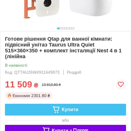
Готове рішення Qtap для ванної кімнати:
підвісний унітаз Taurus Ultra Quiet
515×360×350 + комплект інсталяції Nest 4 в 1
(лінійна
В наявності
Код: QTTAU26W4911649873
Роздріб
11 509
₴
13 810,80 ₴
Економія
2301.80 ₴
Купити
або
Купити з