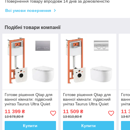
Повернення товару впродовж 14 днів за домовленістю
Всі умови повернення
Подібні товари компанії
Готове рішення Qtap для
Готове рішення Qtap для
Гото
ванної кімнати: підвісний
ванної кімнати: підвісний
ванн
унітаз Taurus Ultra Quiet
унітаз Taurus Ultra Quiet
уніт
515×360×350 + комплект
515×360×350 + комплект
515×
11 399
11 509
11 
₴
₴
інсталяції Nest 4 в 1
інсталяції Nest 4 в 1
інст
13 678,80 ₴
13 810,80 ₴
13 67
(лінійна
(кругла
(кру
Купити
Купити