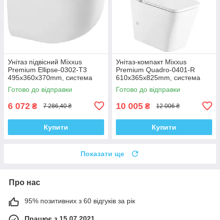
Унітаз підвісний Mixxus
Унітаз-компакт Mixxus
Premium Ellipse-0302-T3
Premium Quadro-0401-R
495x360x370mm, система
610x365x825mm, система
змиву Tornado 3.0 (MP6462)
змиву RIMLESS (MP6457)
Готово до відправки
Готово до відправки
6 072
10 005
₴
₴
7 286,40 ₴
12 006 ₴
Купити
Купити
Показати ще
Про нас
95% позитивних з 60 відгуків за рік
Працює з 15.07.2021