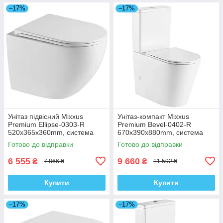
–17%
–17%
Унітаз підвісний Mixxus
Унітаз-компакт Mixxus
Premium Ellipse-0303-R
Premium Bevel-0402-R
520x365x360mm, система
670x390x880mm, система
змиву Rimless (MP6463)
змиву RIMLESS (MP6474)
Готово до відправки
Готово до відправки
6 555
9 660
₴
₴
7 866 ₴
11 592 ₴
Купити
Купити
–17%
–17%