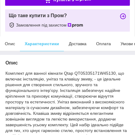
Що таке купити з Пром?
Замовлення під захистом
Опис
Характеристики
Доставка
Оплата
Умови 
Опис
Комплект для ванної кімнати Qtap QT05335171W45130, що
включає інсталяцію, унітаз та клавішу змиву, - це ідеальне
рішення для створення стильного, зручного та
функціонального інтер'єру. Інсталяція забезпечує надійне
кріплення та приховує комунікації, створюючи відчуття
простору та естетичності. Унітаз виконаний з високоякісного
матеріалу із сучасним дизайном, забезпечуючи комфорт та
довговічність. Клавіша змиву відрізняється елегантним
зовнішнім виглядом та легкістю використання, додаючи
завершеність усьому комплекту. Цей набір ідеально підійде
для тих, хто цінує гармонію стилю, простоту встановлення та