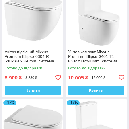
Унітаз підвісний Mixxus
Унітаз-компакт Mixxus
Premium Ellipse-0304-R
Premium Ellipse-0401-T1
540x360x360mm, система
630x390x840mm, система
змиву Rimless (MP6466)
змиву TORNADO 1.0
Готово до відправки
Готово до відправки
(MP6467)
6 900
10 005
₴
₴
8 280 ₴
12 006 ₴
Купити
Купити
–17%
–17%