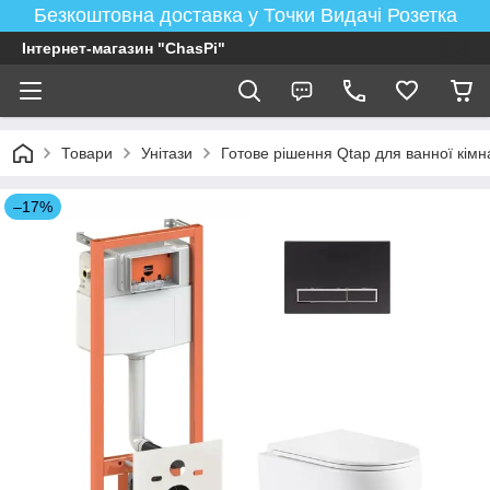
Безкоштовна доставка у Точки Видачі Розетка
Інтернет-магазин "ChasPi"
Товари
Унітази
Готове рішення Qtap для ванної кімнат
–17%