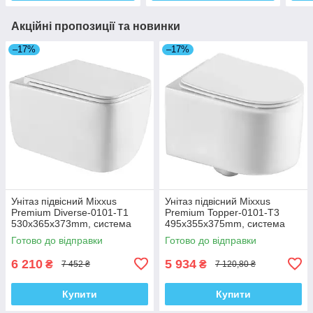
Акційні пропозиції та новинки
–17%
–17%
Унітаз підвісний Mixxus
Унітаз підвісний Mixxus
Premium Diverse-0101-T1
Premium Topper-0101-T3
530x365x373mm, система
495x355x375mm, система
змиву Tornado 1.0 (MP6477)
змиву Tornado 1.0 (MP6476)
Готово до відправки
Готово до відправки
6 210
5 934
₴
₴
7 452 ₴
7 120,80 ₴
Купити
Купити