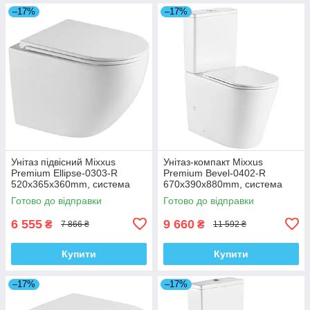
–17%
–17%
Унітаз підвісний Mixxus
Унітаз-компакт Mixxus
Premium Ellipse-0303-R
Premium Bevel-0402-R
520x365x360mm, система
670x390x880mm, система
змиву Rimless (MP6463)
змиву RIMLESS (MP6474)
Готово до відправки
Готово до відправки
6 555
9 660
₴
₴
7 866 ₴
11 592 ₴
Купити
Купити
–17%
–17%