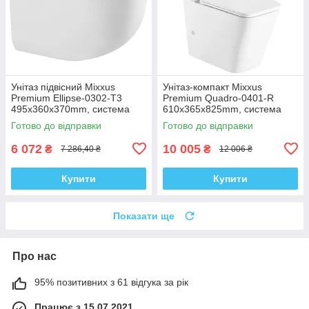
Унітаз підвісний Mixxus
Унітаз-компакт Mixxus
Premium Ellipse-0302-T3
Premium Quadro-0401-R
495x360x370mm, система
610x365x825mm, система
змиву Tornado 3.0 (MP6462)
змиву RIMLESS (MP6457)
Готово до відправки
Готово до відправки
6 072
10 005
₴
₴
7 286,40 ₴
12 006 ₴
Купити
Купити
Показати ще
Про нас
95% позитивних з 61 відгука за рік
Працює з 15.07.2021