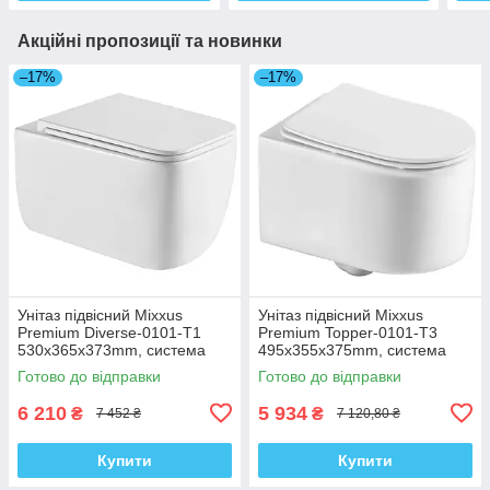
Акційні пропозиції та новинки
–17%
–17%
Унітаз підвісний Mixxus
Унітаз підвісний Mixxus
Premium Diverse-0101-T1
Premium Topper-0101-T3
530x365x373mm, система
495x355x375mm, система
змиву Tornado 1.0 (MP6477)
змиву Tornado 1.0 (MP6476)
Готово до відправки
Готово до відправки
6 210
5 934
₴
₴
7 452 ₴
7 120,80 ₴
Купити
Купити