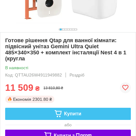
Готове рішення Qtap для ванної кімнати:
підвісний унітаз Gemini Ultra Quiet
485×340×350 + комплект інсталяції Nest 4 в 1
(кругла
В наявності
Код: QTTAU26W4911949882
Роздріб
11 509
₴
13 810,80 ₴
Економія
2301.80 ₴
Купити
або
Купити з