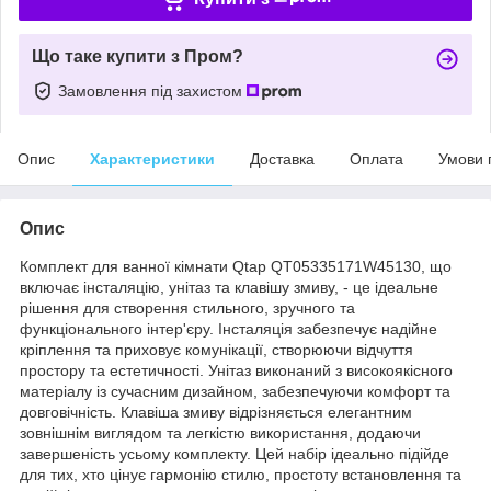
Що таке купити з Пром?
Замовлення під захистом
Опис
Характеристики
Доставка
Оплата
Умови 
Опис
Комплект для ванної кімнати Qtap QT05335171W45130, що
включає інсталяцію, унітаз та клавішу змиву, - це ідеальне
рішення для створення стильного, зручного та
функціонального інтер'єру. Інсталяція забезпечує надійне
кріплення та приховує комунікації, створюючи відчуття
простору та естетичності. Унітаз виконаний з високоякісного
матеріалу із сучасним дизайном, забезпечуючи комфорт та
довговічність. Клавіша змиву відрізняється елегантним
зовнішнім виглядом та легкістю використання, додаючи
завершеність усьому комплекту. Цей набір ідеально підійде
для тих, хто цінує гармонію стилю, простоту встановлення та