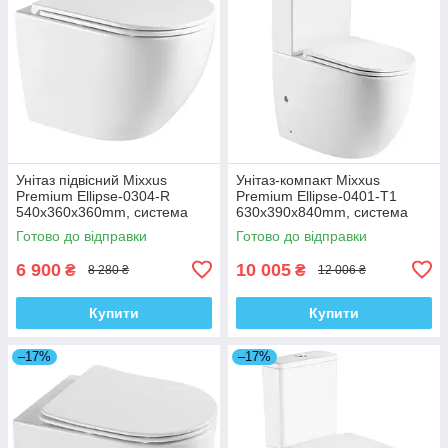
Унітаз підвісний Mixxus
Унітаз-компакт Mixxus
Premium Ellipse-0304-R
Premium Ellipse-0401-T1
540x360x360mm, система
630x390x840mm, система
змиву Rimless (MP6466)
змиву TORNADO 1.0
Готово до відправки
Готово до відправки
(MP6467)
6 900
10 005
₴
₴
8 280 ₴
12 006 ₴
Купити
Купити
–17%
–17%