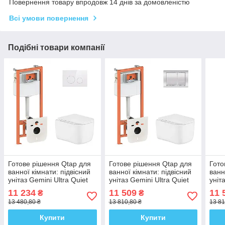
Повернення товару впродовж 14 днів за домовленістю
Всі умови повернення
Подібні товари компанії
Готове рішення Qtap для
Готове рішення Qtap для
Гото
ванної кімнати: підвісний
ванної кімнати: підвісний
ванн
унітаз Gemini Ultra Quiet
унітаз Gemini Ultra Quiet
уніт
485×340×350 + комплект
485×340×350 + комплект
комп
11 234
11 509
11 
₴
₴
інсталяції Nest 4 в 1
інсталяції Nest 4 в 1
в 1 
13 480,80 ₴
13 810,80 ₴
13 81
(кругла
Купити
Купити