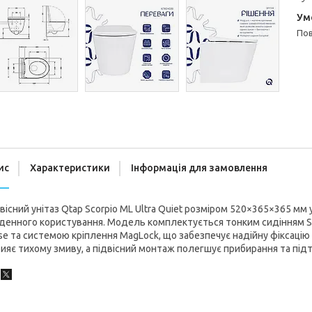
п
ис
Характеристики
Інформація для замовлення
вісний унітаз Qtap Scorpio ML Ultra Quiet розміром 520×365×365 мм
енного користування. Модель комплектується тонким сидінням Sli
se та системою кріплення MagLock, що забезпечує надійну фіксацію 
ияє тихому змиву, а підвісний монтаж полегшує прибирання та підт