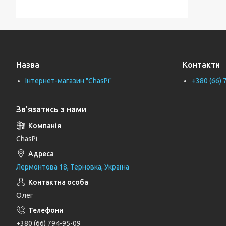
Тримачі для ванної кімнати
Тримачі рушників
Тримачі туалетного паперу
Назва
Контакти
Труби каналізаційні
Інтернет-магазин "ChasPi"
+380 (66) 
Унітази
Фіранки для ванни
Зв'язатись з нами
Фітинги для водопровідних труб
Циркуляційні насоси
ChasPi
Генератори
Лермонтова 18, Терновка, Україна
Шлангові під'єднання та перемикаючі
вентилі
Олег
Шланги для душу
Тримачі, кронштейни та штанги для
+380 (66) 794-95-09
душу