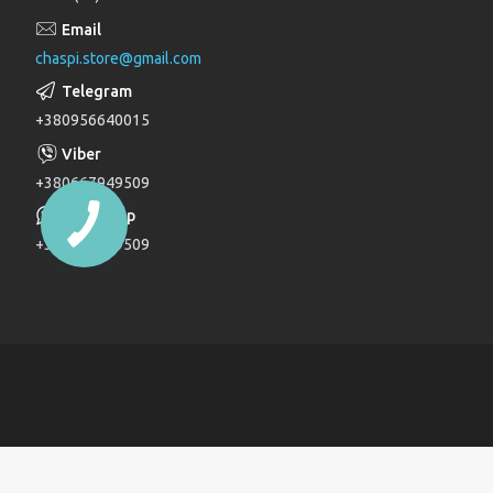
Лійки для душу
chaspi.store@gmail.com
Душові комплекти
Верхні та бічні душі
+380956640015
Трапи
Паяльники для пластикових труб
+380667949509
Дзеркала
+380667949509
Дитячі ліжечка
Журнальні столи
Комоди
Комоди та пеленатори
Комп'ютерні столи
Кухонні модулі
Ліжка