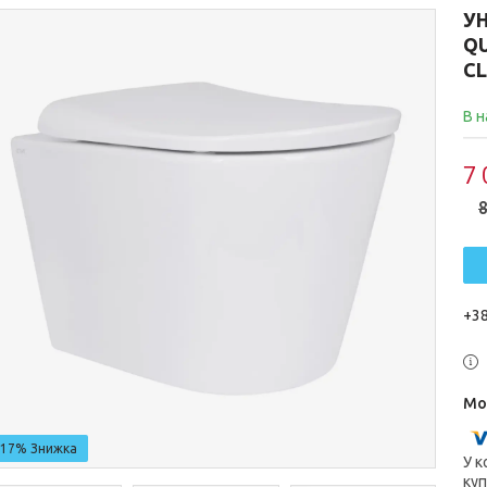
УН
QU
CL
В н
7 
8
+38
–17%
У к
куп