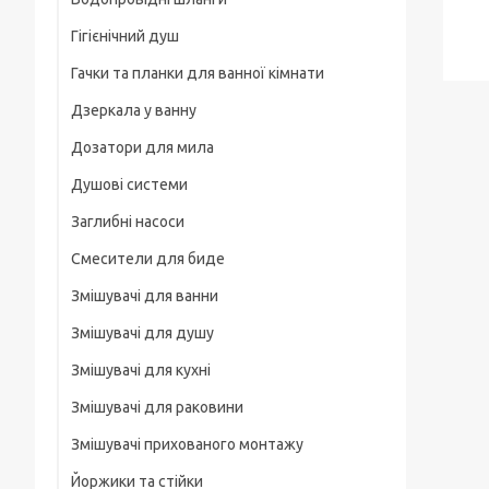
Рамки
Гігієнічний душ
Для смартфонів
Гачки та планки для ванної кімнати
На груди / плече / пояс
Дзеркала у ванну
Штативні головки
Дозатори для мила
Магнітні тримачі
Душові системи
Для велосипеда, мотоцикла
Заглибні насоси
Карабіни туристичні
Смесители для биде
Слайдеры
Змішувачі для ванни
Универсальные
Змішувачі для душу
Основания, клипсы
Змішувачі для кухні
Змішувачі для раковини
Змішувачі прихованого монтажу
Йоржики та стійки