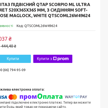
ІТАЗ ПІДВІСНИЙ QTAP SCORPIO ML ULTRA
IET 520X365X365 ММ, З СИДІННЯМ SOFT-
OSE MAGLOCK, WHITE QTSCOML26W49624
аявності
Код:
QTSCOML26W49624
037 ₴
 444,40 ₴
Купити
Купити з
0 (66) 794-95-09
омпанії підключені електронні платежі. Тепер ви можете
ити будь-який товар не покидаючи сайту.