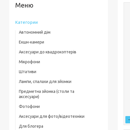
Категории
Автономний дім
Екшн-камери
Аксесуари до квадрокоптерів
Мікрофони
Комплектуючі для квадрокоптерів
Штативи
Кейси для квадрокоптерів
Лампи, спалахи для зйомки
Фільтри, лінзи
Предметна зйомка (столи та
Пропелери та захист
аксесуари)
Зарядні пристрої
Фотофони
Предметні столи
Для посадки
Аксесуари для фото/відеотехніки
Лайткуби (фотобокси)
Скидання вантажу
Для блогера
Фільтри, лінзи
Аксесуари для предметного знімання