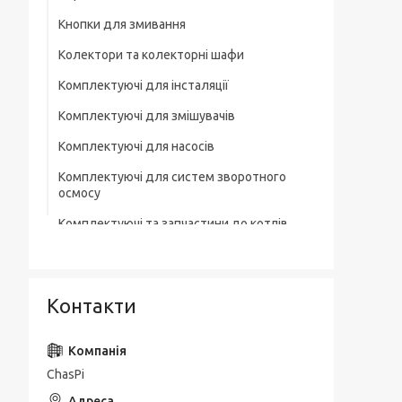
Кнопки для змивання
Колектори та колекторні шафи
Комплектуючі для інсталяції
Комплектуючі для змішувачів
Комплектуючі для насосів
Комплектуючі для систем зворотного
осмосу
Комплектуючі та запчастини до котлів
Комплектувальна запірна арматура
Кухонні мийки
Контакти
Лотки для зливної каналізації
Мильниці
ChasPi
Монтажні елементи