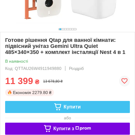
Готове рішення Qtap для ванної кімнати:
підвісний унітаз Gemini Ultra Quiet
485×340×350 + комплект інсталяції Nest 4 в 1
В наявності
Код: QTTAU26W4911949880
Роздріб
11 399
₴
13 678,80 ₴
Економія
2279.80 ₴
Купити
або
Купити з