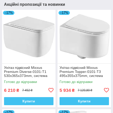
Акційні пропозиції та новинки
–17%
–17%
Унітаз підвісний Mixxus
Унітаз підвісний Mixxus
Premium Diverse-0101-T1
Premium Topper-0101-T3
530x365x373mm, система
495x355x375mm, система
змиву Tornado 1.0 (MP6477)
змиву Tornado 1.0 (MP6476)
Готово до відправки
Готово до відправки
6 210
5 934
₴
₴
7 452 ₴
7 120,80 ₴
Купити
Купити
–17%
–17%