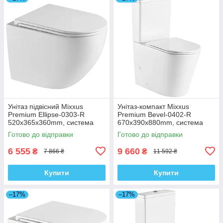
Унітаз підвісний Mixxus
Унітаз-компакт Mixxus
Premium Ellipse-0303-R
Premium Bevel-0402-R
520x365x360mm, система
670x390x880mm, система
змиву Rimless (MP6463)
змиву RIMLESS (MP6474)
Готово до відправки
Готово до відправки
6 555
9 660
₴
₴
7 866 ₴
11 592 ₴
Купити
Купити
–17%
–17%