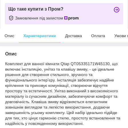
Що таке купити з Пром?
Замовлення під захистом
Опис
Характеристики
Доставка
Оплата
Умови 
Опис
Комплект для ванної кімнати Qtap QT05335171W45130, що
включає інсталяцію, унітаз та клавішу змиву, - це ідеальне
рішення для створення стильного, зручного та
функціонального інтер'єру. Інсталяція забезпечує надійне
кріплення та приховує комунікації, створюючи відчуття
простору та естетичності. Унітаз виконаний з високоякісного
матеріалу із сучасним дизайном, забезпечуючи комфорт та
довговічність. Клавіша змиву відрізняється елегантним
зовнішнім виглядом та легкістю використання, додаючи
завершеність усьому комплекту. Цей набір ідеально підійде
для тих, хто цінує гармонію стилю, простоту встановлення та
надійність у повсякденному використанні.