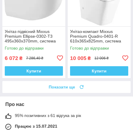
Унітаз підвісний Mixxus
Унітаз-компакт Mixxus
Premium Ellipse-0302-T3
Premium Quadro-0401-R
495x360x370mm, система
610x365x825mm, система
змиву Tornado 3.0 (MP6462)
змиву RIMLESS (MP6457)
Готово до відправки
Готово до відправки
6 072
10 005
₴
₴
7 286,40 ₴
12 006 ₴
Купити
Купити
Показати ще
Про нас
95% позитивних з 61 відгука за рік
Працює з 15.07.2021