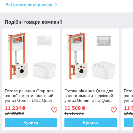
Всі умови повернення
Подібні товари компанії
Готове рішення Qtap для
Готове рішення Qtap для
Гото
ванної кімнати: підвісний
ванної кімнати: підвісний
ванн
унітаз Gemini Ultra Quiet
унітаз Gemini Ultra Quiet
уніт
485×340×350 + комплект
485×340×350 + комплект
485×
11 234
11 509
11 
₴
₴
інсталяції Nest 4 в 1
інсталяції Nest 4 в 1
інст
13 480,80 ₴
13 810,80 ₴
13 81
(кругла
(лін
Купити
Купити