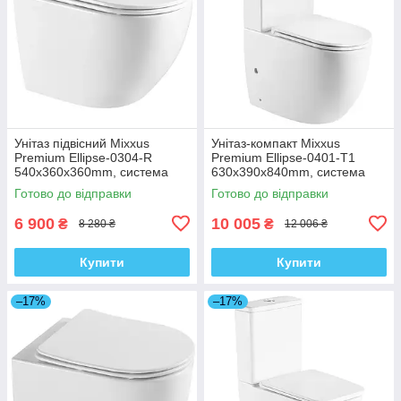
Унітаз підвісний Mixxus
Унітаз-компакт Mixxus
Premium Ellipse-0304-R
Premium Ellipse-0401-T1
540x360x360mm, система
630x390x840mm, система
змиву Rimless (MP6466)
змиву TORNADO 1.0
Готово до відправки
Готово до відправки
(MP6467)
6 900
10 005
₴
₴
8 280 ₴
12 006 ₴
Купити
Купити
–17%
–17%