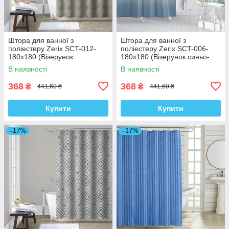
Штора для ванної з
Штора для ванної з
поліестеру Zerix SCT-012-
поліестеру Zerix SCT-006-
180x180 (Візерунок
180x180 (Візерунок синьо-
"Райдуга") (ZX4981)
білий) (ZX4990)
В наявності
В наявності
368
368
₴
₴
441,60 ₴
441,60 ₴
Купити
Купити
–17%
–17%