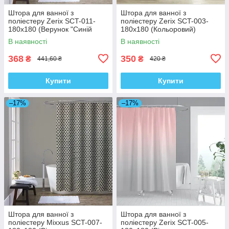
Штора для ванної з
Штора для ванної з
поліестеру Zerix SCT-011-
поліестеру Zerix SCT-003-
180x180 (Верунок "Синій
180x180 (Кольоровий)
ромб на сірому") (ZX4982)
(ZX4994)
В наявності
В наявності
368
350
₴
₴
441,60 ₴
420 ₴
Купити
Купити
–17%
–17%
Штора для ванної з
Штора для ванної з
поліестеру Mixxus SCT-007-
поліестеру Zerix SCT-005-