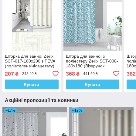
Шторка для ванної Zerix
Штора для ванної з
Штор
SCP-017-180x200 з PEVA
поліестеру Zerix SCT-008-
полі
(поліетиленвінілацетату)
180x180 (Візерунок
180x
(Візерунок "Плитка" 3-Д
зелений-синій) (ZX4985)
зеле
207
368
382
₴
₴
248,40 ₴
441,60 ₴
молочна) (ZX6090)
Купити
Купити
Акційні пропозиції та новинки
–17%
–17%