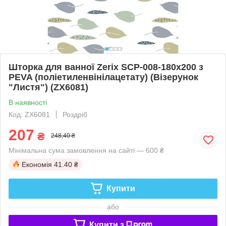
Шторка для ванної Zerix SCP-008-180x200 з
PEVA (поліетиленвінілацетату) (Візерунок
"Листя") (ZX6081)
В наявності
Код: ZX6081
Роздріб
207
₴
248,40 ₴
Мінімальна сума замовлення на сайті — 600 ₴
Економія
41.40 ₴
Купити
або
Купити з