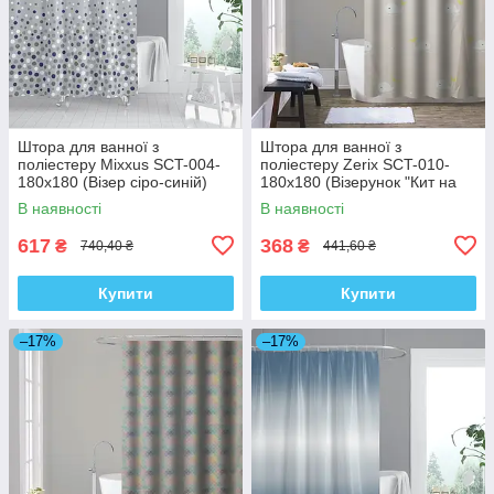
Штора для ванної з
Штора для ванної з
поліестеру Mixxus SCT-004-
поліестеру Zerix SCT-010-
180x180 (Візер сіро-синій)
180x180 (Візерунок "Кит на
(AC0652)
бежевому тлі") (ZX4983)
В наявності
В наявності
617
368
₴
₴
740,40 ₴
441,60 ₴
Купити
Купити
–17%
–17%