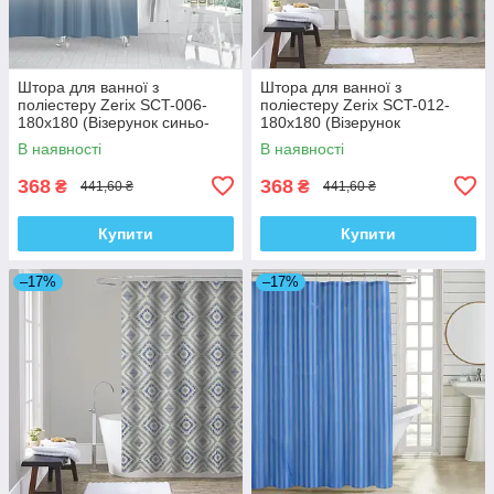
Штора для ванної з
Штора для ванної з
поліестеру Zerix SCT-006-
поліестеру Zerix SCT-012-
180x180 (Візерунок синьо-
180x180 (Візерунок
білий) (ZX4990)
"Райдуга") (ZX4981)
В наявності
В наявності
368
368
₴
₴
441,60 ₴
441,60 ₴
Купити
Купити
–17%
–17%