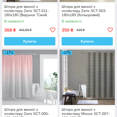
Штора для ванної з
Штора для ванної з
поліестеру Zerix SCT-011-
поліестеру Zerix SCT-003-
180x180 (Верунок "Синій
180x180 (Кольоровий)
ромб на сірому") (ZX4982)
(ZX4994)
В наявності
В наявності
368
350
₴
₴
441,60 ₴
420 ₴
Купити
Купити
–17%
–17%
Штора для ванної з
Штора для ванної з
поліестеру Zerix SCT-005-
поліестеру Mixxus SCT-007-