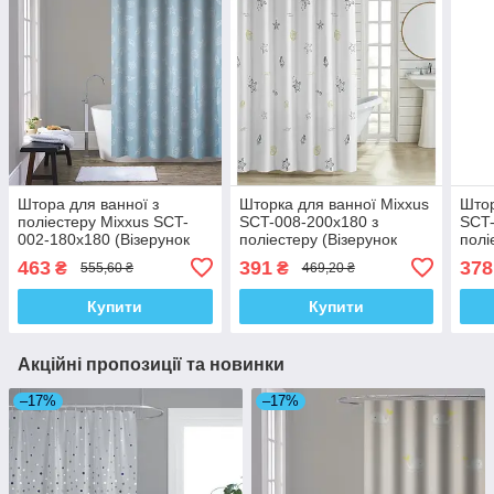
Штора для ванної з
Шторка для ванної Mixxus
Штор
поліестеру Mixxus SCT-
SCT-008-200x180 з
SCT-
002-180x180 (Візерунок
поліестеру (Візерунок
полі
світло-синій) (AC0649)
"Морський" біло-сірий)
"Мар
463
391
378
₴
₴
555,60 ₴
469,20 ₴
(AC3578)
Купити
Купити
Акційні пропозиції та новинки
–17%
–17%