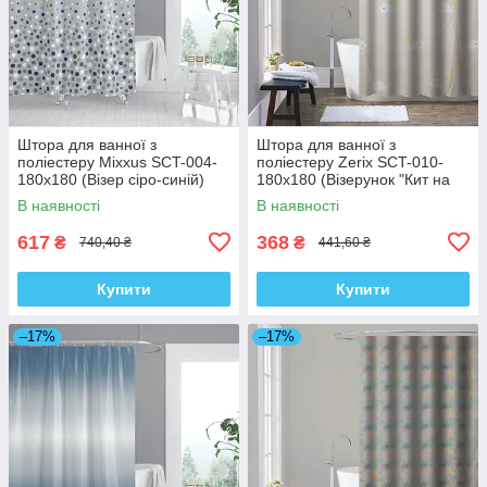
Штора для ванної з
Штора для ванної з
поліестеру Mixxus SCT-004-
поліестеру Zerix SCT-010-
180x180 (Візер сіро-синій)
180x180 (Візерунок "Кит на
(AC0652)
бежевому тлі") (ZX4983)
В наявності
В наявності
617
368
₴
₴
740,40 ₴
441,60 ₴
Купити
Купити
–17%
–17%