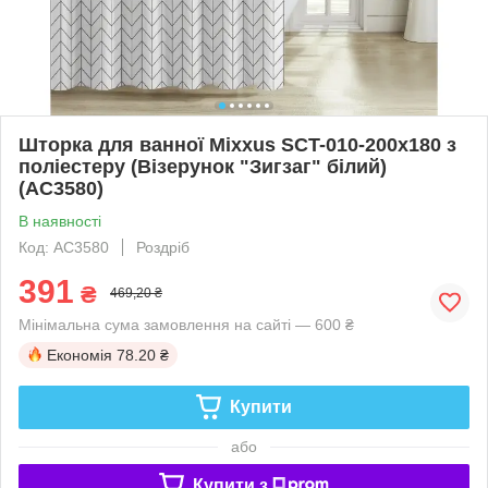
Шторка для ванної Mixxus SCT-010-200x180 з
поліестеру (Візерунок "Зигзаг" білий)
(AC3580)
В наявності
Код: AC3580
Роздріб
391
₴
469,20 ₴
Мінімальна сума замовлення на сайті — 600 ₴
Економія
78.20 ₴
Купити
або
Купити з