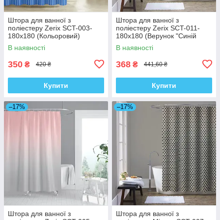
Штора для ванної з
Штора для ванної з
поліестеру Zerix SCT-003-
поліестеру Zerix SCT-011-
180x180 (Кольоровий)
180x180 (Верунок "Синій
(ZX4994)
ромб на сірому") (ZX4982)
В наявності
В наявності
350
368
₴
₴
420 ₴
441,60 ₴
Купити
Купити
–17%
–17%
Штора для ванної з
Штора для ванної з