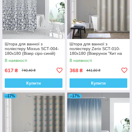
Штора для ванної з
Штора для ванної з
поліестеру Mixxus SCT-004-
поліестеру Zerix SCT-010-
180x180 (Візер сіро-синій)
180x180 (Візерунок "Кит на
(AC0652)
бежевому тлі") (ZX4983)
В наявності
В наявності
617
368
₴
₴
740,40 ₴
441,60 ₴
Купити
Купити
–17%
–17%