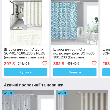
Шторка для ванної Zerix
Штора для ванної з
Штор
SCP-017-180x200 з PEVA
поліестеру Zerix SCT-008-
SCP-
(поліетиленвінілацетату)
180x200 (Візерунок
(пол
(Візерунок "Плитка" 3-Д
зелений-синій) (ZX4986)
(Узор
207
382
253
₴
₴
248,40 ₴
458,40 ₴
молочна) (ZX6090)
(ZX6
Купити
Купити
Акційні пропозиції та новинки
–17%
–17%