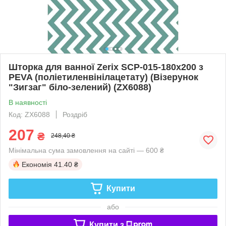
Шторка для ванної Zerix SCP-015-180x200 з
PEVA (поліетиленвінілацетату) (Візерунок
"Зигзаг" біло-зелений) (ZX6088)
В наявності
Код: ZX6088
Роздріб
207
₴
248,40 ₴
Мінімальна сума замовлення на сайті — 600 ₴
Економія
41.40 ₴
Купити
або
Купити з