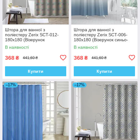
Штора для ванної з
Штора для ванної з
поліестеру Zerix SCT-012-
поліестеру Zerix SCT-006-
180x180 (Візерунок
180x180 (Візерунок синьо-
"Райдуга") (ZX4981)
білий) (ZX4990)
В наявності
В наявності
368
368
₴
₴
441,60 ₴
441,60 ₴
Купити
Купити
–17%
–17%