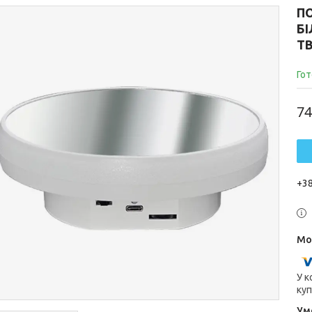
ПО
Б
TB
Гот
74
+38
У к
куп