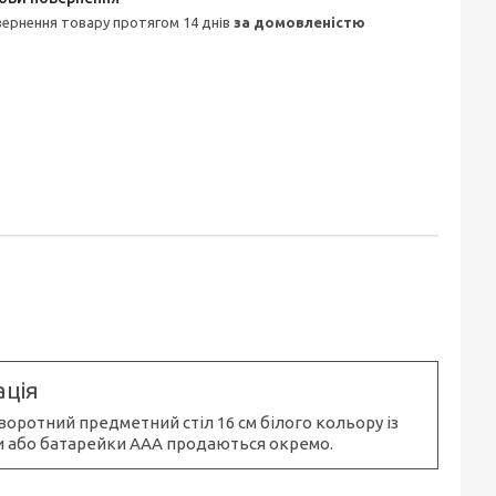
овернення товару протягом 14 днів
за домовленістю
ція
оротний предметний стіл 16 см білого кольору із
 або батарейки AAA продаються окремо.