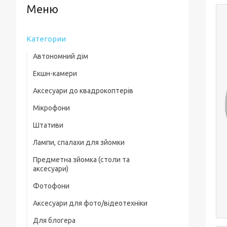
Категории
Автономний дім
Екшн-камери
Аксесуари до квадрокоптерів
Мікрофони
Комплектуючі для квадрокоптерів
Штативи
Кейси для квадрокоптерів
Лампи, спалахи для зйомки
Фільтри, лінзи
Предметна зйомка (столи та
Пропелери та захист
аксесуари)
Зарядні пристрої
Фотофони
Предметні столи
Для посадки
Аксесуари для фото/відеотехніки
Лайткуби (фотобокси)
Скидання вантажу
Для блогера
Фільтри, лінзи
Аксесуари для предметного знімання