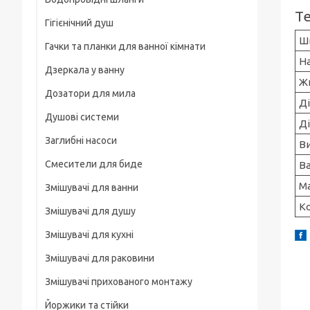
Рамки
Т
Гігієнічний душ
Для смартфонів
Ш
Гачки та планки для ванної кімнати
На груди / плече / пояс
Н
Дзеркала у ванну
Штативні головки
Ж
Дозатори для мила
Магнітні тримачі
Д
Душові системи
Д
Для велосипеда, мотоцикла
Заглибні насоси
В
Карабіни туристичні
Смесители для биде
В
Слайдеры
М
Змішувачі для ванни
Универсальные
К
Змішувачі для душу
Основания, клипсы
Змішувачі для кухні
Змішувачі для раковини
Змішувачі прихованого монтажу
Йоржики та стійки