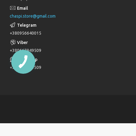
Лійки для душу
chaspi.store@gmail.com
Душові комплекти
Верхні та бічні душі
+380956640015
Трапи
Паяльники для пластикових труб
+380667949509
Дзеркала
+380667949509
Дитячі ліжечка
Журнальні столи
Комоди
Комоди та пеленатори
Комп'ютерні столи
Кухонні модулі
Ліжка