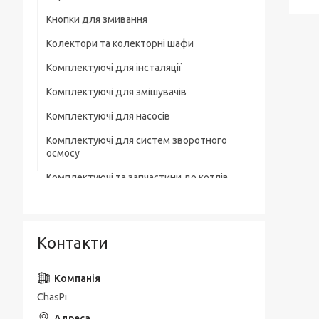
Кнопки для змивання
Колектори та колекторні шафи
Комплектуючі для інсталяції
Комплектуючі для змішувачів
Комплектуючі для насосів
Комплектуючі для систем зворотного
осмосу
Комплектуючі та запчастини до котлів
Комплектувальна запірна арматура
Кухонні мийки
Контакти
Лотки для зливної каналізації
Мильниці
ChasPi
Монтажні елементи