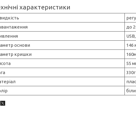
ехнічні характеристики
видкість
регу
авантаження
до 2
ивлення
USB,
іаметр основи
146 
іаметр кришки
160
исота
55 м
ага
330г
атеріал
пла
олір
біли