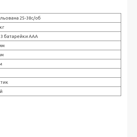
льована 25-38с/об
кг
 3 батарейки AAA
мм
мм
м
стик
й