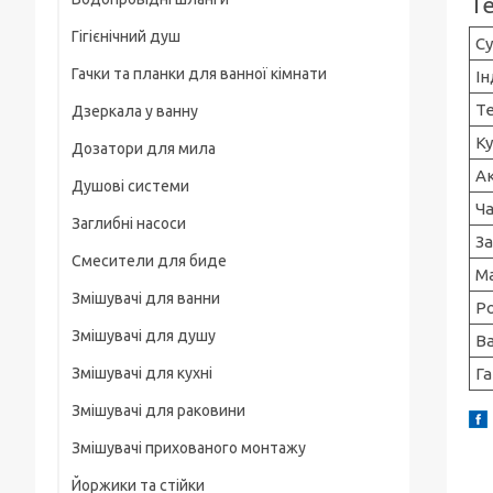
Т
Рамки
Гігієнічний душ
Для смартфонів
Су
Гачки та планки для ванної кімнати
І
На груди / плече / пояс
Те
Дзеркала у ванну
Штативні головки
Ку
Дозатори для мила
Магнітні тримачі
А
Душові системи
Для велосипеда, мотоцикла
Ча
Заглибні насоси
Карабіни туристичні
За
Смесители для биде
М
Слайдеры
Змішувачі для ванни
Р
Универсальные
Змішувачі для душу
В
Основания, клипсы
Змішувачі для кухні
Га
Змішувачі для раковини
Змішувачі прихованого монтажу
Йоржики та стійки