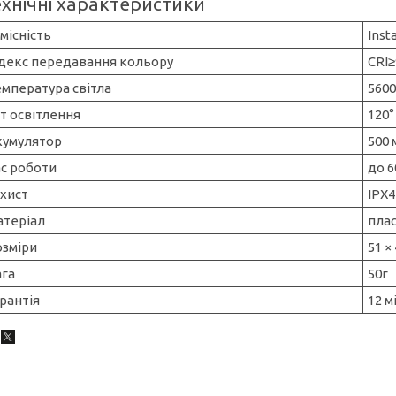
ехнічні характеристики
місність
Inst
ндекс передавання кольору
CRI≥
мпература світла
560
т освітлення
120°
кумулятор
500 
с роботи
до 6
хист
IPX4
атеріал
пла
озміри
51 ×
ага
50г
рантія
12 м