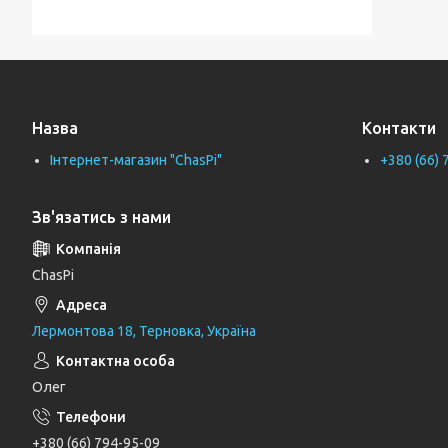
Тримачі для ванної кімнати
Тримачі рушників
Тримачі туалетного паперу
Назва
Контакти
Труби каналізаційні
Інтернет-магазин "ChasPi"
+380 (66) 
Унітази
Фіранки для ванни
Зв'язатись з нами
Фітинги для водопровідних труб
Циркуляційні насоси
ChasPi
Генератори
Лермонтова 18, Терновка, Україна
Шлангові під'єднання та перемикаючі
вентилі
Олег
Шланги для душу
Тримачі, кронштейни та штанги для
+380 (66) 794-95-09
душу