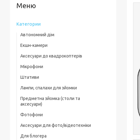
Категории
Автономний дім
Екшн-камери
Аксесуари до квадрокоптерів
Мікрофони
Комплектуючі для квадрокоптерів
Штативи
Кейси для квадрокоптерів
Лампи, спалахи для зйомки
Фільтри, лінзи
Предметна зйомка (столи та
Пропелери та захист
аксесуари)
Зарядні пристрої
Фотофони
Предметні столи
Для посадки
Аксесуари для фото/відеотехніки
Лайткуби (фотобокси)
Скидання вантажу
Для блогера
Фільтри, лінзи
Аксесуари для предметного знімання