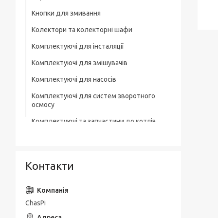
Кнопки для змивання
Колектори та колекторні шафи
Комплектуючі для інсталяції
Комплектуючі для змішувачів
Комплектуючі для насосів
Комплектуючі для систем зворотного
осмосу
Комплектуючі та запчастини до котлів
Комплектувальна запірна арматура
Кухонні мийки
Контакти
Лотки для зливної каналізації
Мильниці
ChasPi
Монтажні елементи