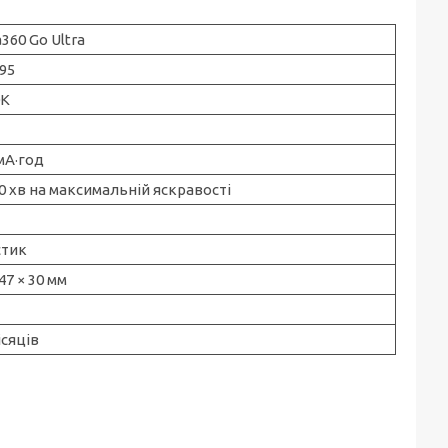
a360 Go Ultra
95
0K
мА·год
0 хв на максимальній яскравості
стик
 47 × 30 мм
ісяців