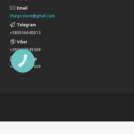
Лійки для душу
chaspi.store@gmail.com
Душові комплекти
Верхні та бічні душі
+380956640015
Трапи
Паяльники для пластикових труб
+380667949509
Дзеркала
+380667949509
Дитячі ліжечка
Журнальні столи
Комоди
Комоди та пеленатори
Комп'ютерні столи
Кухонні модулі
Ліжка