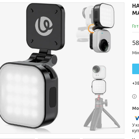
НА
МА
Гот
58
Мін
+38
У к
куп