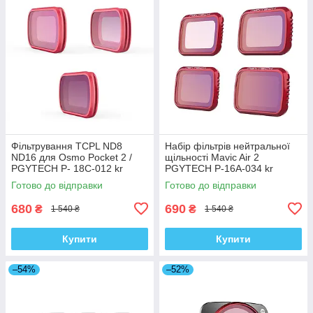
Фільтрування TCPL ND8
Набір фільтрів нейтральної
ND16 для Osmo Pocket 2 /
щільності Mavic Air 2
PGYTECH P- 18C-012 kr
PGYTECH P-16A-034 kr
Готово до відправки
Готово до відправки
680
690
₴
₴
1 540 ₴
1 540 ₴
Купити
Купити
–54%
–52%