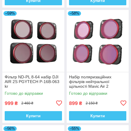
Купити
Купити
–59%
–58%
Фільтр ND-PL 8-64 набір DJI
Набір поляризаційних
AIR 2S PGYTECH P-16B-063
фільтрів нейтральної
kr
щільності Mavic Air 2
PGYTECH P-16A-035 kr
Готово до відправки
Готово до відправки
999
899
₴
₴
2 460 ₴
2 150 ₴
Купити
Купити
–56%
–55%