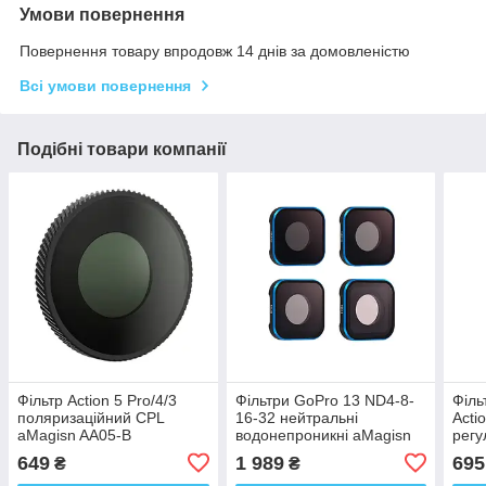
Умови повернення
Повернення товару впродовж 14 днів за домовленістю
Всі умови повернення
Подібні товари компанії
Фільтр Action 5 Pro/4/3
Фільтри GoPro 13 ND4-8-
Філь
поляризаційний CPL
16-32 нейтральні
Acti
aMagisn AA05-B
водонепроникні aMagisn
рег
AP13-A
AA3
649
1 989
695
₴
₴