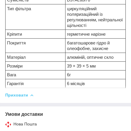
Тип фільтра
циркуляційний
поляризаційний із
регулюванням, нейтральної
щільності
Кріпити
герметичне нарізне
Покриття
багатошарове гідро й
олеофобне, захисне
Матеріал
алюміній, оптичне скло
Розміри
39 × 39 × 5 мм
Вага
6г
Гарантія
6 місяців
Приховати
Умови доставки
Нова Пошта