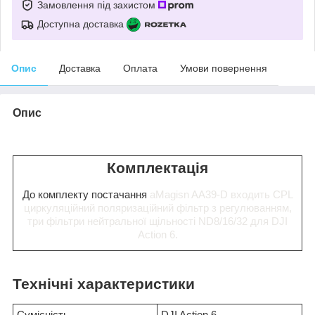
Замовлення під захистом
Доступна доставка
Опис
Доставка
Оплата
Умови повернення
Опис
Комплектація
До комплекту постачання
aMagisn
AA39-D входить CPL
циркуляційний поляризаційний фільтр з регулюванням,
три фільтри нейтральної щільності ND8/16/32 для DJI
Action 6.
Технічні характеристики
Сумісність
DJI Action 6