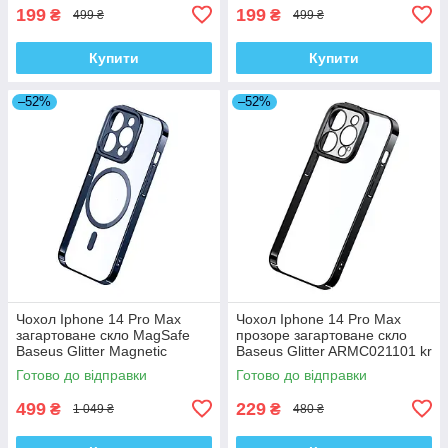
199
199
₴
₴
499 ₴
499 ₴
Купити
Купити
–52%
–52%
Чохол Iphone 14 Pro Max
Чохол Iphone 14 Pro Max
загартоване скло MagSafe
прозоре загартоване скло
Baseus Glitter Magnetic
Baseus Glitter ARMC021101 kr
ARMC010703 kr
Готово до відправки
Готово до відправки
499
229
₴
₴
1 049 ₴
480 ₴