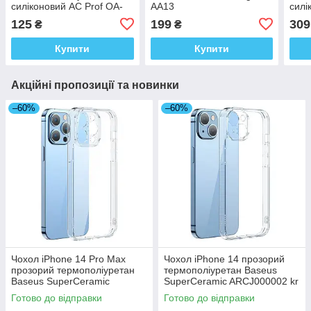
силіконовий AC Prof OA-
AA13
силі
L1
AD0
125
199
309
₴
₴
Купити
Купити
Акційні пропозиції та новинки
–60%
–60%
Чохол iPhone 14 Pro Max
Чохол iPhone 14 прозорий
прозорий термополіуретан
термополіуретан Baseus
Baseus SuperCeramic
SuperCeramic ARCJ000002 kr
ARCJ010102 kr
Готово до відправки
Готово до відправки