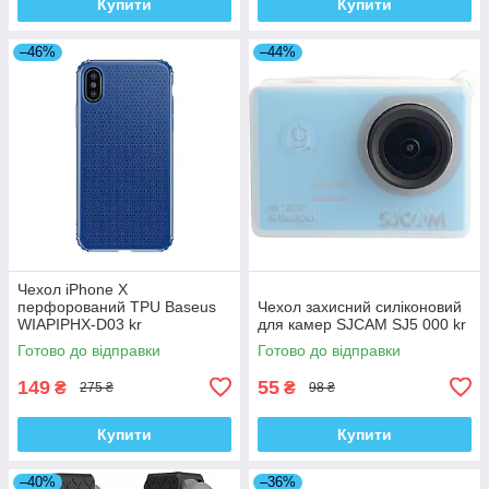
Купити
Купити
–46%
–44%
Чехол iPhone X
перфорований TPU Baseus
Чехол захисний силіконовий
WIAPIPHX-D03 kr
для камер SJCAM SJ5 000 kr
Готово до відправки
Готово до відправки
149
55
₴
₴
275 ₴
98 ₴
Купити
Купити
–40%
–36%