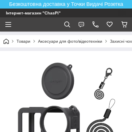
Безкоштовна доставка у Точки Видачі Розетка
Інтернет-магазин "ChasPi"
Товари
Аксесуари для фото/відеотехніки
Захисні чох