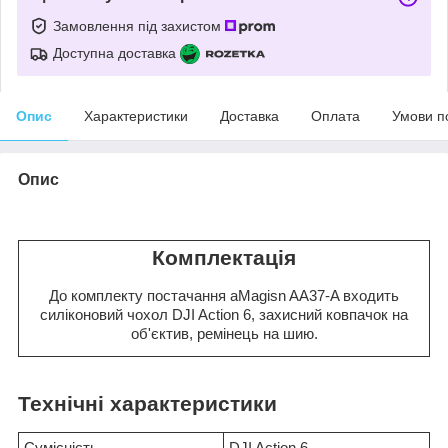
Замовлення під захистом
Доступна доставка
Опис
Характеристики
Доставка
Оплата
Умови п
Опис
Комплектація
До комплекту постачання aMagisn AA37-A входить
силіконовий чохол DJI Action 6, захисний ковпачок на
об'єктив, ремінець на шию.
Технічні характеристики
Сумісність
DJI Action 6